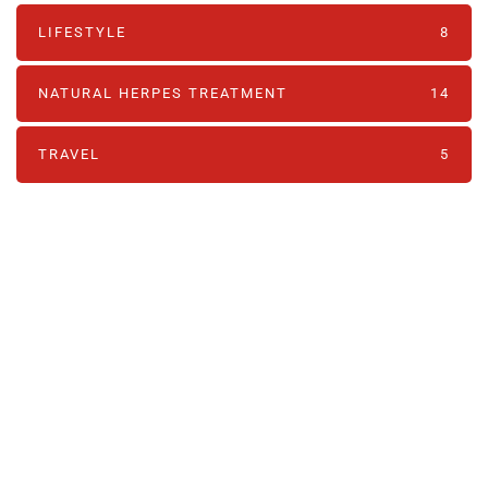
LIFESTYLE
8
NATURAL HERPES TREATMENT‎
14
TRAVEL
5
PARTNERS
Just add here your partners
image or promo text