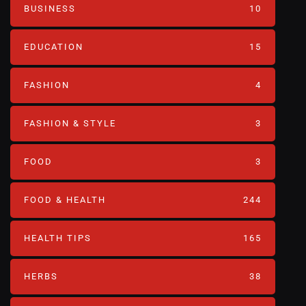
BUSINESS
10
EDUCATION
15
FASHION
4
FASHION & STYLE
3
FOOD
3
FOOD & HEALTH
244
HEALTH TIPS
165
HERBS
38