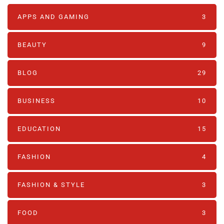
APPS AND GAMING
3
BEAUTY
9
BLOG
29
BUSINESS
10
EDUCATION
15
FASHION
4
FASHION & STYLE
3
FOOD
3