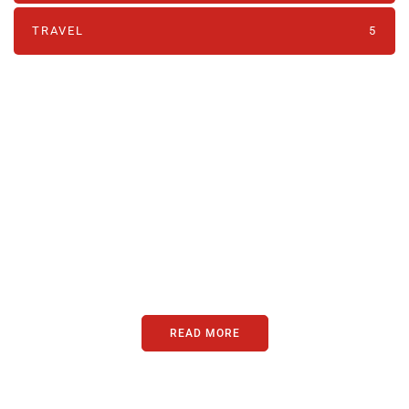
TRAVEL
5
PARTNERS
Just add here your partners
image or promo text
READ MORE