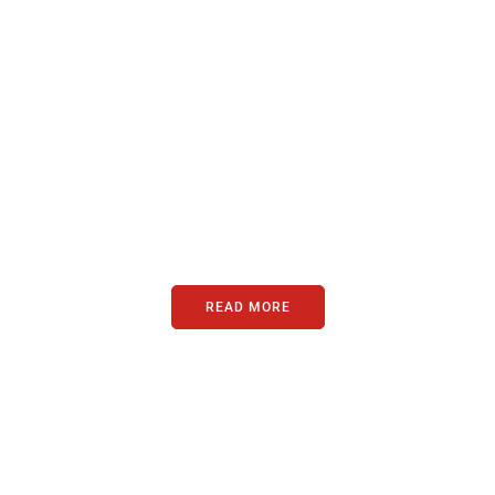
PARTNERS
Just add here your partners
image or promo text
READ MORE