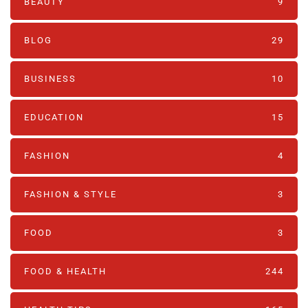
BEAUTY
9
BLOG
29
BUSINESS
10
EDUCATION
15
FASHION
4
FASHION & STYLE
3
FOOD
3
FOOD & HEALTH
244