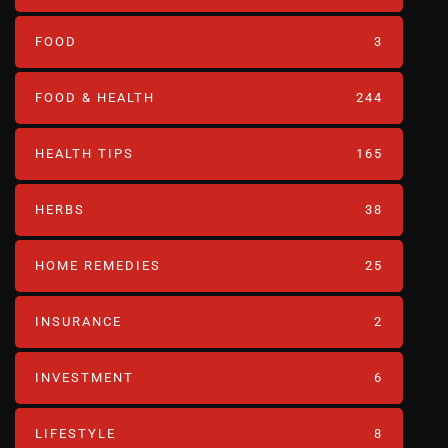
FOOD
3
FOOD & HEALTH
244
HEALTH TIPS
165
HERBS
38
HOME REMEDIES
25
INSURANCE
2
INVESTMENT
6
LIFESTYLE
8