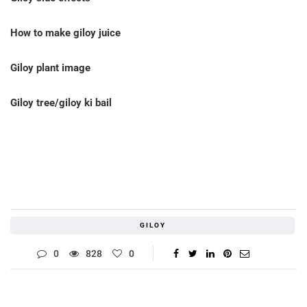
How to make giloy juice
Giloy plant image
Giloy tree/giloy ki bail
GILOY
0
828
0