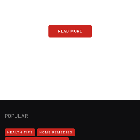
Just add here your partners
image or promo text
READ MORE
POPULAR
HEALTH TIPS
HOME REMEDIES