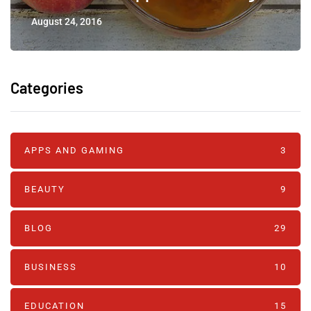
August 24, 2016
Categories
APPS AND GAMING
3
BEAUTY
9
BLOG
29
BUSINESS
10
EDUCATION
15