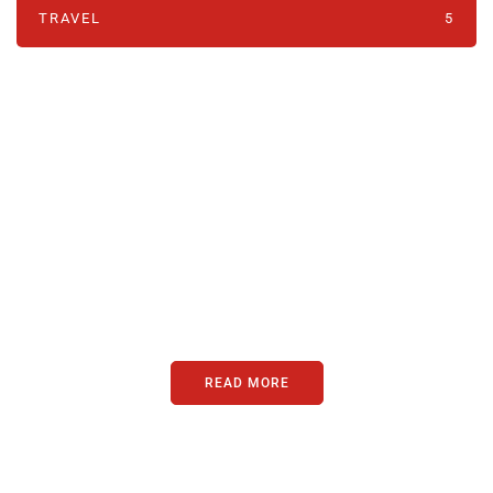
TRAVEL
5
PARTNERS
Just add here your partners
image or promo text
READ MORE