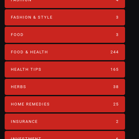
FASHION & STYLE
3
FOOD
3
FOOD & HEALTH
244
HEALTH TIPS
165
HERBS
38
HOME REMEDIES
25
INSURANCE
2
INVESTMENT
6