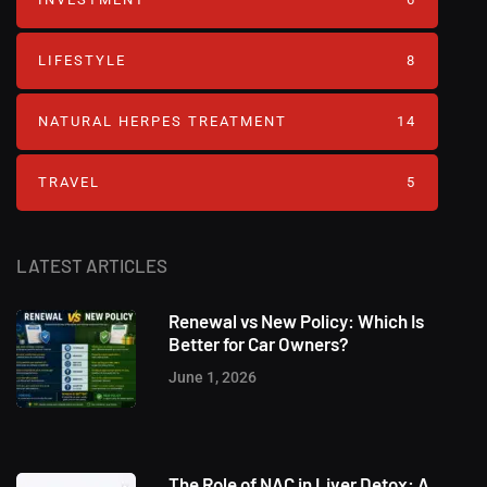
LIFESTYLE
8
NATURAL HERPES TREATMENT‎
14
TRAVEL
5
LATEST ARTICLES
Renewal vs New Policy: Which Is
Better for Car Owners?
June 1, 2026
The Role of NAC in Liver Detox: A