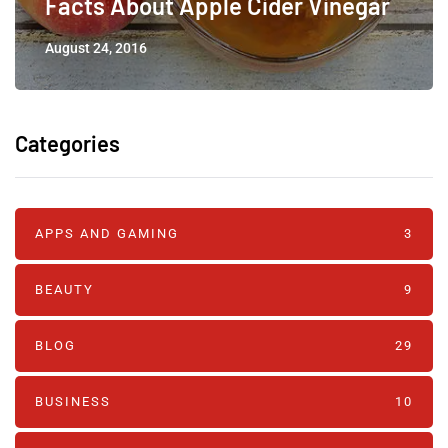
Facts About Apple Cider Vinegar
August 24, 2016
Categories
APPS AND GAMING
3
BEAUTY
9
BLOG
29
BUSINESS
10