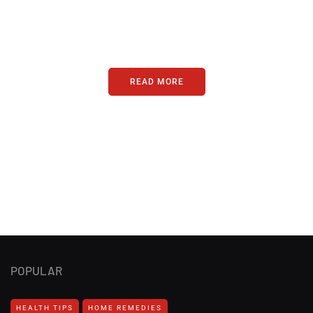
Just add here your partners
image or promo text
READ MORE
POPULAR
HEALTH TIPS
HOME REMEDIES