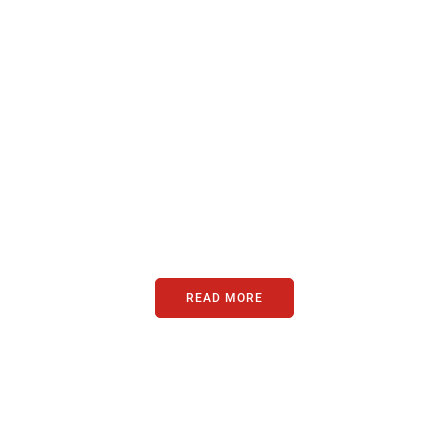
PARTNERS
Just add here your partners
image or promo text
READ MORE