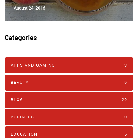
August 24, 2016
Categories
APPS AND GAMING
3
BEAUTY
9
BLOG
29
BUSINESS
10
EDUCATION
15