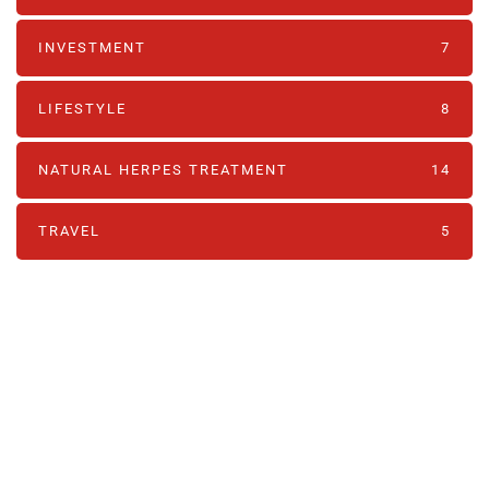
INVESTMENT
7
LIFESTYLE
8
NATURAL HERPES TREATMENT‎
14
TRAVEL
5
PARTNERS
Just add here your partners