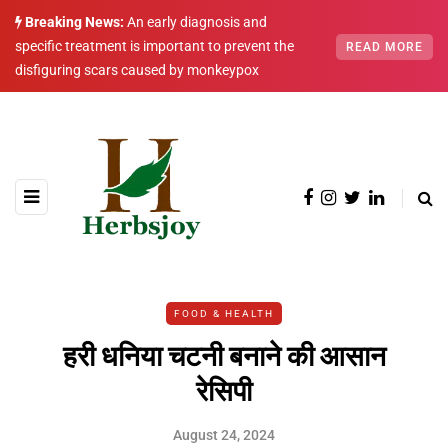
Breaking News:
An early diagnosis and
specific treatment is important to prevent the
READ MORE
disfiguring scars caused by monkeypox
FOOD & HEALTH
हरी धनिया चटनी बनाने की आसान
रेसिपी
August 24, 2024