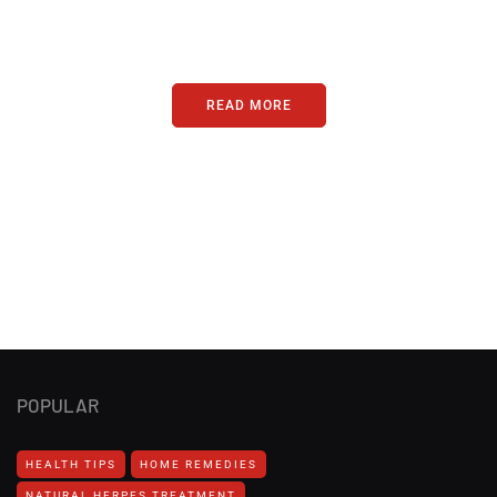
image or promo text
READ MORE
POPULAR
HEALTH TIPS
HOME REMEDIES
NATURAL HERPES TREATMENT‎