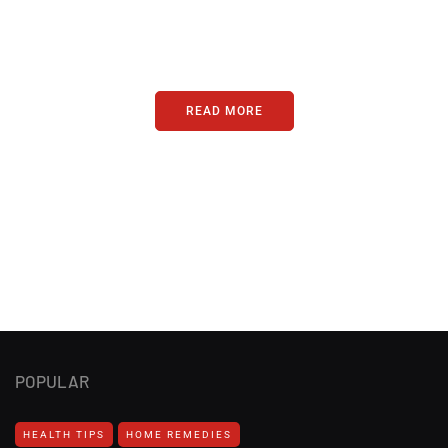
Just add here your partners
image or promo text
READ MORE
POPULAR
HEALTH TIPS
HOME REMEDIES