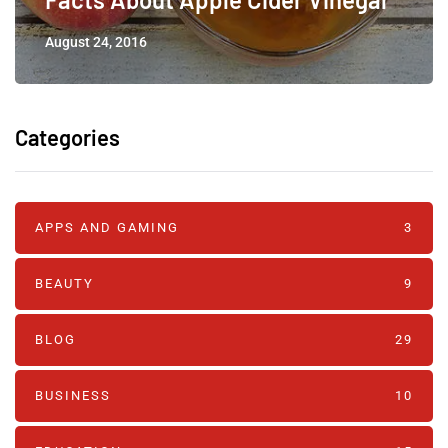
August 24, 2016
Categories
APPS AND GAMING
3
BEAUTY
9
BLOG
29
BUSINESS
10